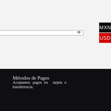
MXN
👁️
$
USD
$
Métodos de Pagos
Aceptamos pagos en tarjeta o
transferencia.