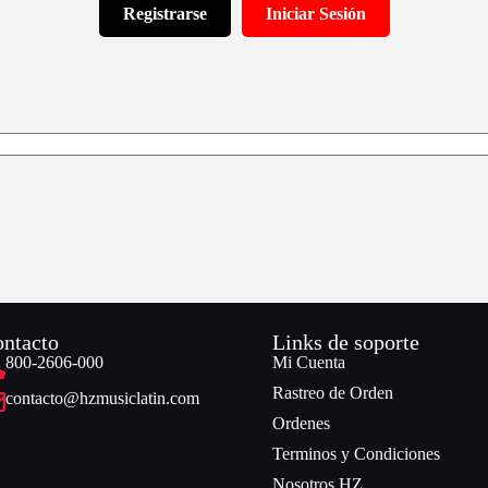
Registrarse
Iniciar Sesión
ntacto
Links de soporte
800-2606-000
Mi Cuenta
Rastreo de Orden
contacto@hzmusiclatin.com
Ordenes
Terminos y Condiciones
Nosotros HZ