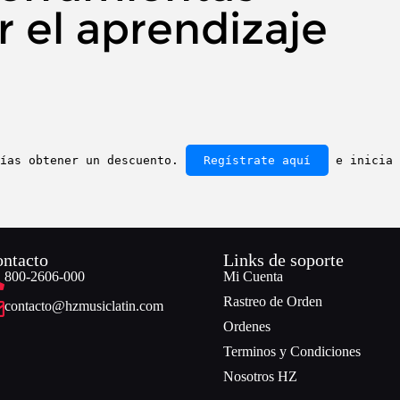
r el aprendizaje
rías obtener un descuento.
Regístrate aquí
e inicia 
ntacto
Links de soporte
800-2606-000
Mi Cuenta
Rastreo de Orden
contacto@hzmusiclatin.com
Ordenes
Terminos y Condiciones
Nosotros HZ