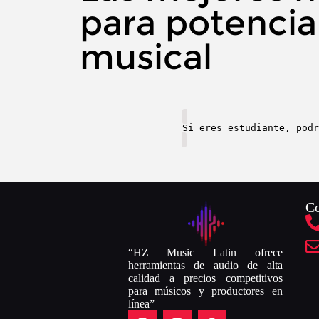
para potencia
musical
Si eres estudiante, pod
Co
“HZ Music Latin ofrece
herramientas de audio de alta
calidad a precios competitivos
para músicos y productores en
línea”