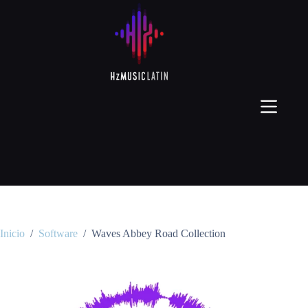
Inicio
/
Software
/
Waves Abbey Road Collection