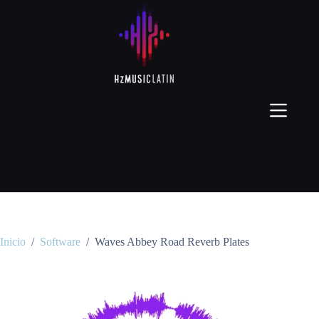
Inicio
/
Software
/
Waves Abbey Road Reverb Plates