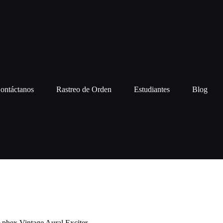
ontáctanos
Rastreo de Orden
Estudiantes
Blog
phex Vintage Aural Exciter