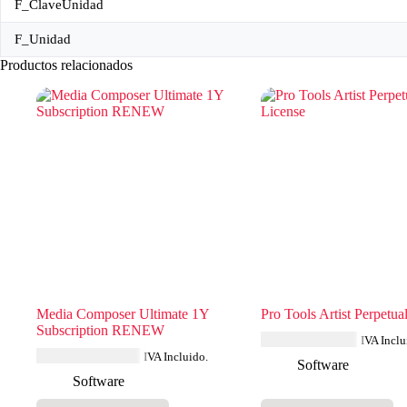
F_ClaveUnidad
F_Unidad
Productos relacionados
Media Composer Ultimate 1Y
Pro Tools Artist Perpetua
Subscription RENEW
MXN $
4,947.36
IVA Inclu
MXN $
13,424.76
IVA Incluido.
Software
Software