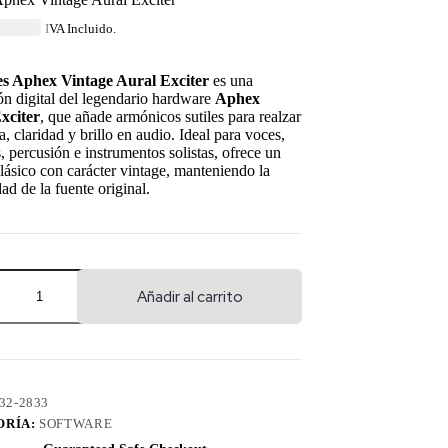
869.89
IVA Incluido.
s Aphex Vintage Aural Exciter
es una
ón digital del legendario hardware
Aphex
xciter
, que añade armónicos sutiles para realzar
a, claridad y brillo en audio. Ideal para voces,
s, percusión e instrumentos solistas, ofrece un
lásico con carácter vintage, manteniendo la
dad de la fuente original.
Añadir al carrito
32-2833
ORÍA:
SOFTWARE