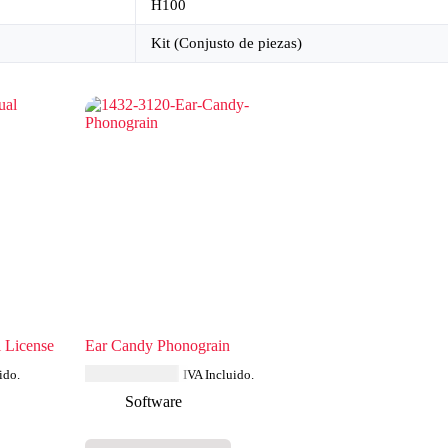
H100
Kit (Conjusto de piezas)
l License
Ear Candy Phonograin
MXN $
496.97
ido.
IVA Incluido.
Software