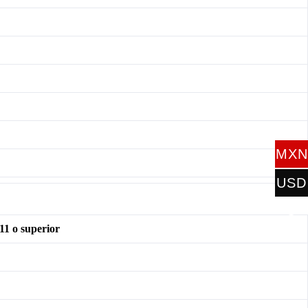
MXN
$
USD
$
11 o superior