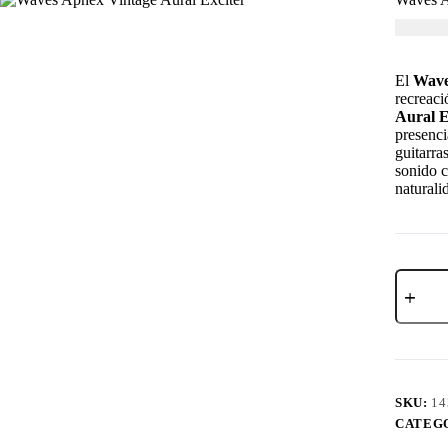
MXN $
El
Wave
recreaci
Aural E
presenci
guitarra
sonido c
naturali
SKU:
14
CATEG