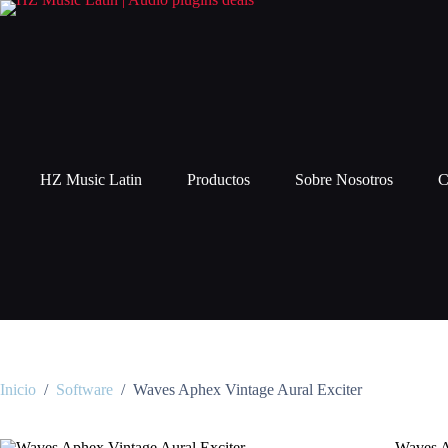
HZ Music Latin
Productos
Sobre Nosotros
C
Inicio
/
Software
/
Waves Aphex Vintage Aural Exciter
Waves A