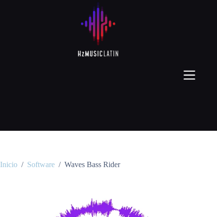
Inicio
/
Software
/
Waves Bass Rider