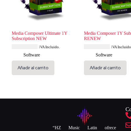
Media Composer Ultimate 1Y
Media Composer 1Y Subs
Subscription NEW
RENEW
USD $
626.39
USD $
300.44
IVA Incluido.
IVA Incluido
Software
Software
Añadir al carrito
Añadir al carrito
Co
“HZ Music Latin ofrece