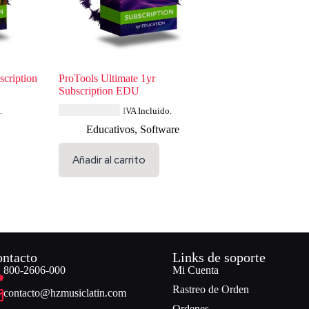
cription
ProTools Ultimate 1yr
Subscription EDU
USD $
346.84
.
IVA Incluido.
Educativos
,
Software
Añadir al carrito
ntacto
Links de soporte
800-2606-000
Mi Cuenta
Rastreo de Orden
contacto@hzmusiclatin.com
Ordenes