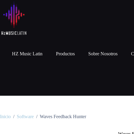
HZ Music Latin
Productos
Sobre Nosotros
C
Inicio
/
Software
/
Waves Feedback Hunter
Waves F