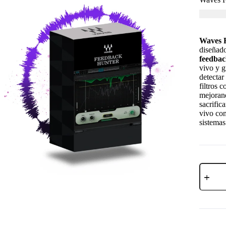
USD $
1
Waves 
diseñad
feedbac
vivo y g
detectar
filtros 
mejorand
sacrific
vivo com
sistemas