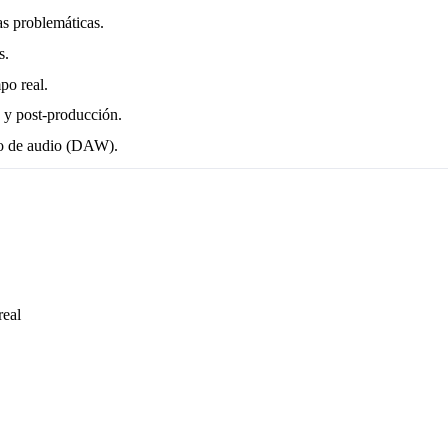
as problemáticas.
s.
po real.
 y post-producción.
ajo de audio (DAW).
real