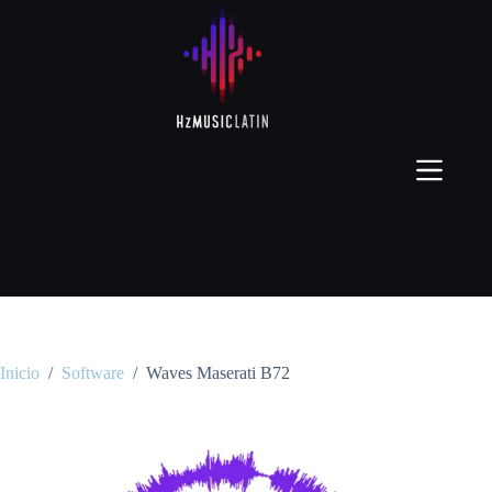
Inicio
/
Software
/
Waves Maserati B72