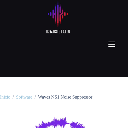
Inicio
/
Software
/
Waves NS1 Noise Suppressor