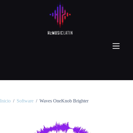
Inicio
/
Software
/
Waves OneKnob Brighter