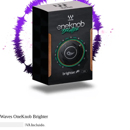
Waves OneKnob Brighter
USD $
34.79
IVA Incluido.