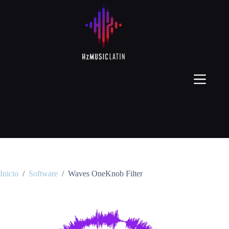
Inicio
/
Software
/
Waves OneKnob Filter