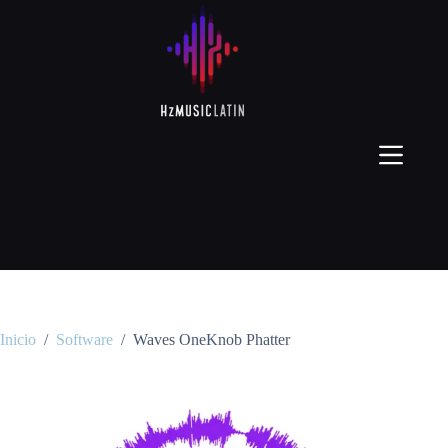
Inicio
/
Software
/
Waves OneKnob Phatter