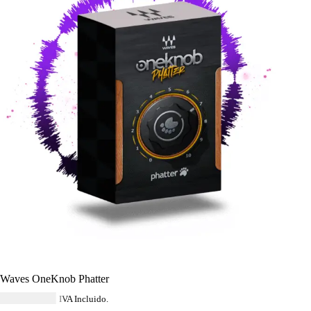
Waves OneKnob Phatter
USD $
34.79
IVA Incluido.