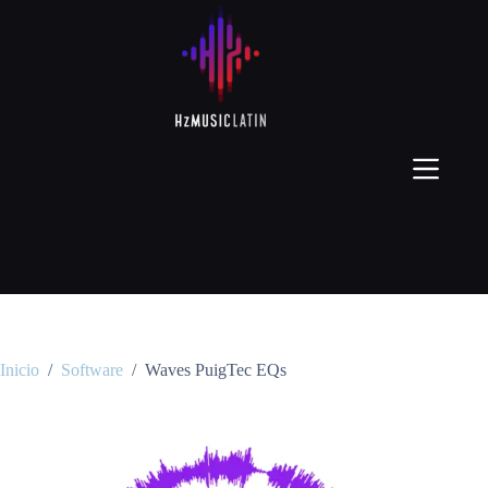
Inicio
/
Software
/
Waves PuigTec EQs