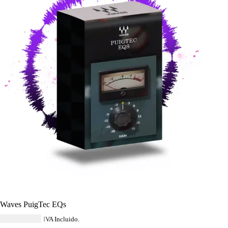
Waves PuigTec EQs
USD $
40.59
IVA Incluido.