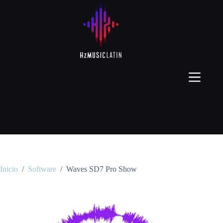
Inicio
/
Software
/
Waves SD7 Pro Show