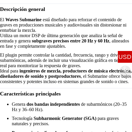
Descripción general
El
Waves Submarine
está diseñado para reforzar el contenido de
graves en producciones musicales y audiovisuales sin distorsionar ni
enturbiar la mezcla.
Utiliza un motor DSP de última generación que analiza la señal de
entrada y genera
subgraves precisos entre 20 Hz y 60 Hz
, alineados
en fase y completamente ajustables.
El plugin permite controlar la cantidad, frecuencia, rango y drive de las
USD
subarmónicas, además de incluir una visualización gráfica en tiempo
real para monitorizar la respuesta de graves.
$
Ideal para
ingenieros de mezcla, productores de música electrónica,
diseñadores de sonido y postproductores
, el Submarine ofrece bajos
consistentes y potentes incluso en sistemas grandes de sonido o cines.
Características principales
Genera
dos bandas independientes
de subarmónicos (20–35
Hz y 36–60 Hz).
Tecnología
Subharmonic Generator (SGA)
para graves
naturales y precisos.