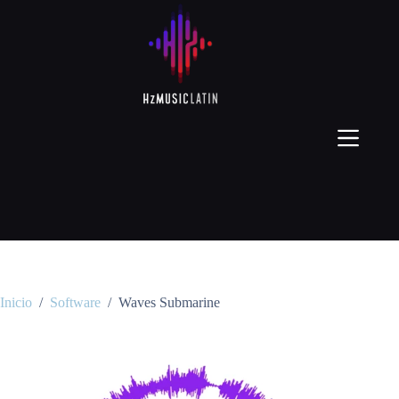
Inicio
/
Software
/
Waves Submarine