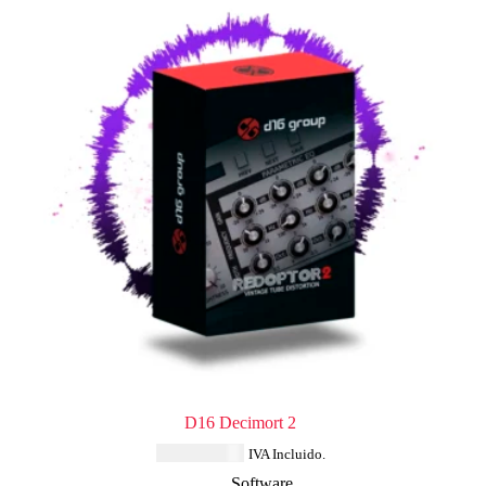
D16 Decimort 2
USD $
68.44
IVA Incluido.
Software