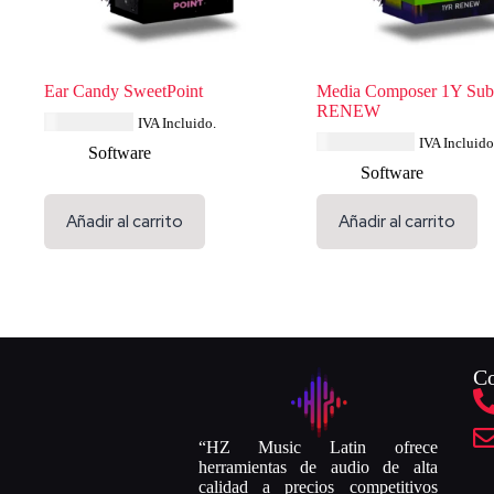
Ear Candy SweetPoint
Media Composer 1Y Subs
RENEW
USD $
46.39
IVA Incluido.
USD $
300.44
IVA Incluido
Software
Software
Añadir al carrito
Añadir al carrito
Co
“HZ Music Latin ofrece
herramientas de audio de alta
calidad a precios competitivos