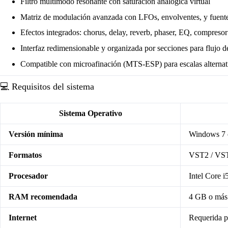
Filtro multimodo resonante con saturación analógica virtual
Matriz de modulación avanzada con LFOs, envolventes, y fuente
Efectos integrados: chorus, delay, reverb, phaser, EQ, compresor
Interfaz redimensionable y organizada por secciones para flujo de
Compatible con microafinación (MTS-ESP) para escalas alternat
💻 Requisitos del sistema
Sistema Operativo
Versión mínima
Windows 7 o
Formatos
VST2 / VS
Procesador
Intel Core i
RAM recomendada
4 GB o más
Internet
Requerida p