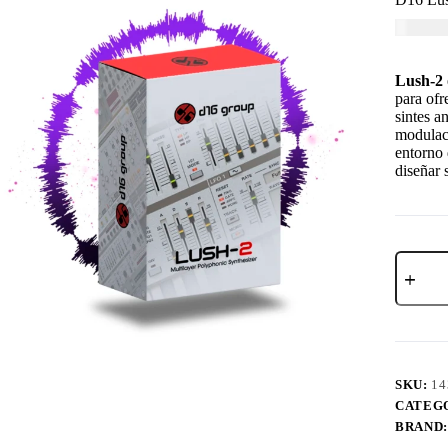
USD $
1
Lush-2
para ofr
sintes a
modulaci
entorno 
diseñar 
SKU:
14
CATEG
BRAND