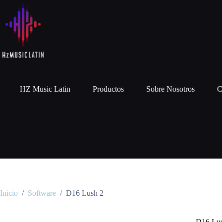
HZ Music Latin
Productos
Sobre Nosotros
C
Inicio
/
Software
/
D16 Lush 2
D16 Lu