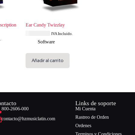
cription
Ear Candy Twizzlay
USD $
34.79
IVA Incluido.
.
Software
Añadir al carrito
ntacto
Links de soporte
800-2606-000
Mi Cuenta
Rastreo de Orden
contacto@hzmusiclatin.com
Ordenes
Terminos y Condiciones