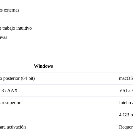
s externas
 trabajo intuitivo
ivas
Windows
 posterior (64-bit)
macOS 1
T3 / AAX
VST2 /
5 o superior
Intel o
4 GB o
ara activación
Requeri