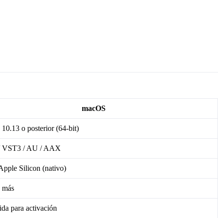
macOS
0.13 o posterior (64-bit)
 VST3 / AU / AAX
 Apple Silicon (nativo)
 más
da para activación