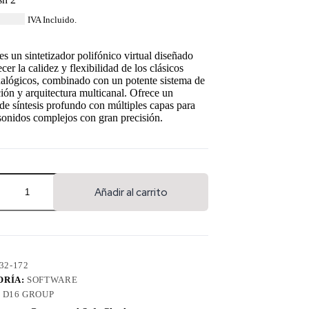
96.04
IVA Incluido.
es un sintetizador polifónico virtual diseñado
ecer la calidez y flexibilidad de los clásicos
nalógicos, combinado con un potente sistema de
ón y arquitectura multicanal. Ofrece un
de síntesis profundo con múltiples capas para
sonidos complejos con gran precisión.
Añadir al carrito
32-172
ORÍA:
SOFTWARE
:
D16 GROUP