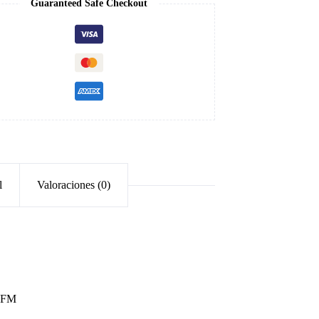
Guaranteed Safe Checkout
l
Valoraciones (0)
n FM