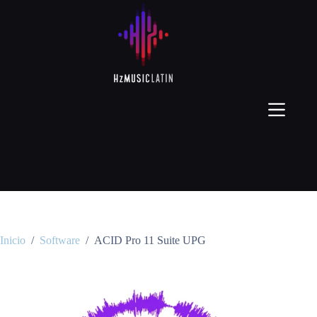
Inicio
/
Software
/
ACID Pro 11 Suite UPG