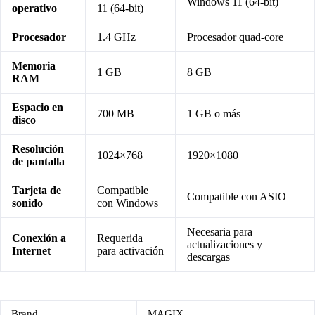
Windows 11 (64-bit)
operativo
11 (64-bit)
Procesador
1.4 GHz
Procesador quad-core
Memoria
1 GB
8 GB
RAM
Espacio en
700 MB
1 GB o más
disco
Resolución
1024×768
1920×1080
de pantalla
Tarjeta de
Compatible
Compatible con ASIO
sonido
con Windows
Necesaria para
Conexión a
Requerida
actualizaciones y
Internet
para activación
descargas
Brand
MAGIX