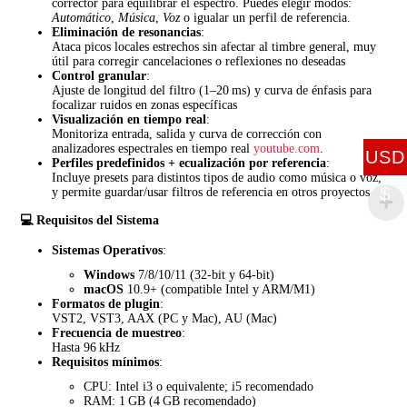
corrector para equilibrar el espectro. Puedes elegir modos:
Automático
,
Música
,
Voz
o igualar un perfil de referencia.
Eliminación de resonancias
:
Ataca picos locales estrechos sin afectar al timbre general, muy
útil para corregir cancelaciones o reflexiones no deseadas
Control granular
:
Ajuste de longitud del filtro (1–20 ms) y curva de énfasis para
focalizar ruidos en zonas específicas
Visualización en tiempo real
:
Monitoriza entrada, salida y curva de corrección con
analizadores espectrales en tiempo real
youtube.com
.
USD
Perfiles predefinidos + ecualización por referencia
:
Incluye presets para distintos tipos de audio como música o voz,
$
y permite guardar/usar filtros de referencia en otros proyectos
💻 Requisitos del Sistema
Sistemas Operativos
:
Windows
7/8/10/11 (32‑bit y 64‑bit)
macOS
10.9+ (compatible Intel y ARM/M1)
Formatos de plugin
:
VST2, VST3, AAX (PC y Mac), AU (Mac)
Frecuencia de muestreo
:
Hasta 96 kHz
Requisitos mínimos
:
CPU: Intel i3 o equivalente; i5 recomendado
RAM: 1 GB (4 GB recomendado)