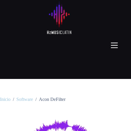
Inicio
/
Software
/
Acon DeFilter