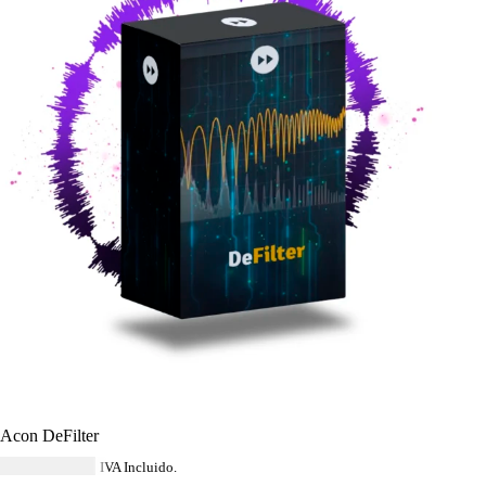
Acon DeFilter
USD $
114.84
IVA Incluido.