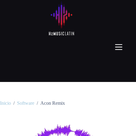
Inicio
/
Software
/
Acon Remix