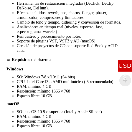
Herramientas de restauración integradas (DeClick, DeClip,
DeNoise, DeHum).
Efectos incluidos: reverb, eco, chorus, flanger, phaser,
armonizador, compresores y limitadores.
Cambio de tono y tiempo, dithering y conversión de formatos.
Analizadores en tiempo real (niveles, espectro, fase,
espectrograma, wavelet).
Remuestreo y procesamiento por lotes.
Soporte de plugins VST, VST3 y AU (macOS).
Creación de proyectos de CD con soporte Red Book y ACID
cues.
💻
Requisitos del sistema
USD
Windows
$
SO: Windows 7/8.x/10/11 (64 bits)
CPU: Intel Core i3 o AMD multinúcleo (i5 recomendado)
RAM: mínimo 4 GB
Resolución: mínimo 1366 × 768
Espacio libre: 10 GB
macOS
SO: macOS 10.9 o superior (Intel y Apple Silicon)
RAM: mínimo 4 GB
Resolución: mínimo 1366 × 768
Espacio libre: 10 GB