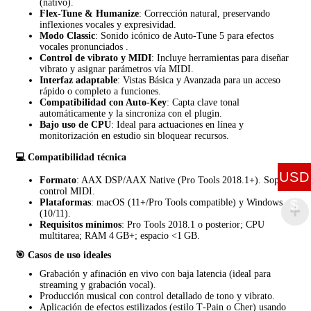
(nativo).
Flex‑Tune & Humanize
: Corrección natural, preservando
inflexiones vocales y expresividad.
Modo Classic
: Sonido icónico de Auto‑Tune 5 para efectos
vocales pronunciados
.
Control de vibrato y MIDI
: Incluye herramientas para diseñar
vibrato y asignar parámetros vía MIDI.
Interfaz adaptable
: Vistas Básica y Avanzada para un acceso
rápido o completo a funciones.
Compatibilidad con Auto‑Key
: Capta clave tonal
automáticamente y la sincroniza con el plugin.
Bajo uso de CPU
: Ideal para actuaciones en línea y
monitorización en estudio sin bloquear recursos.
💻 Compatibilidad técnica
USD
Formato
: AAX DSP/AAX Native (Pro Tools 2018.1+). Soporta
control MIDI.
$
Plataformas
: macOS (11+/Pro Tools compatible) y Windows
(10/11).
Requisitos mínimos
: Pro Tools 2018.1 o posterior; CPU
multitarea; RAM 4 GB+; espacio <1 GB.
🎯 Casos de uso ideales
Grabación y afinación en vivo con baja latencia (ideal para
streaming y grabación vocal).
Producción musical con control detallado de tono y vibrato.
Aplicación de efectos estilizados (estilo T‑Pain o Cher) usando