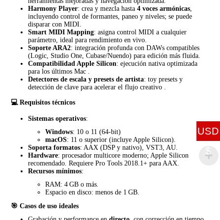
herramientas mejoradas y navegación optimizada.
Harmony Player
: crea y mezcla hasta
4 voces armónicas
,
incluyendo control de formantes, paneo y niveles; se puede
disparar con MIDI.
Smart MIDI Mapping
: asigna control MIDI a cualquier
parámetro, ideal para rendimiento en vivo.
Soporte ARA2
: integración profunda con DAWs compatibles
(Logic, Studio One, Cubase/Nuendo) para edición más fluida.
Compatibilidad Apple Silicon
: ejecución nativa optimizada
para los últimos Mac
.
Detectores de escala y presets de artista
: toy presets y
detección de clave para acelerar el flujo creativo
.
💻 Requisitos técnicos
Sistemas operativos
:
USD
Windows
: 10 o 11 (64‑bit)
macOS
: 11 o superior (incluye Apple Silicon).
Soporta formatos
: AAX (DSP y nativo), VST3, AU.
$
Hardware
: procesador multicore moderno; Apple Silicon
recomendado. Requiere Pro Tools 2018.1+ para AAX.
Recursos mínimos
:
RAM: 4 GB o más.
Espacio en disco: menos de 1 GB.
🎯 Casos de uso ideales
Grabación y performance en
directo
, con corrección en tiempo