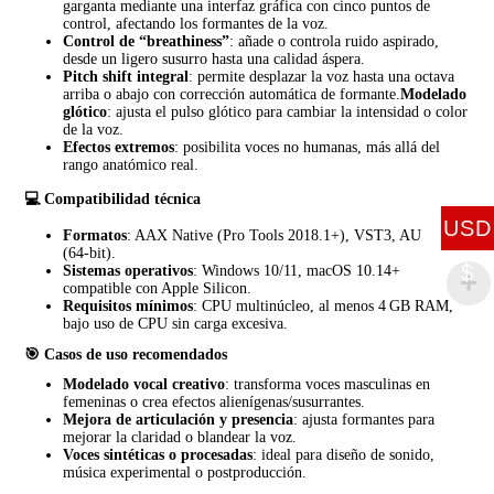
garganta mediante una interfaz gráfica con cinco puntos de
control, afectando los formantes de la voz.
Control de “breathiness”
: añade o controla ruido aspirado,
desde un ligero susurro hasta una calidad áspera.
Pitch shift integral
: permite desplazar la voz hasta una octava
arriba o abajo con corrección automática de formante.
Modelado
glótico
: ajusta el pulso glótico para cambiar la intensidad o color
de la voz.
Efectos extremos
: posibilita voces no humanas, más allá del
rango anatómico real.
💻 Compatibilidad técnica
USD
Formatos
: AAX Native (Pro Tools 2018.1+), VST3, AU
(64‑bit).
$
Sistemas operativos
: Windows 10/11, macOS 10.14+
compatible con Apple Silicon.
Requisitos mínimos
: CPU multinúcleo, al menos 4 GB RAM,
bajo uso de CPU sin carga excesiva.
🎯 Casos de uso recomendados
Modelado vocal creativo
: transforma voces masculinas en
femeninas o crea efectos alienígenas/susurrantes.
Mejora de articulación y presencia
: ajusta formantes para
mejorar la claridad o blandear la voz.
Voces sintéticas o procesadas
: ideal para diseño de sonido,
música experimental o postproducción.