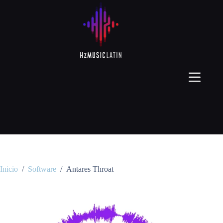
Inicio
/
Software
/
Antares Throat