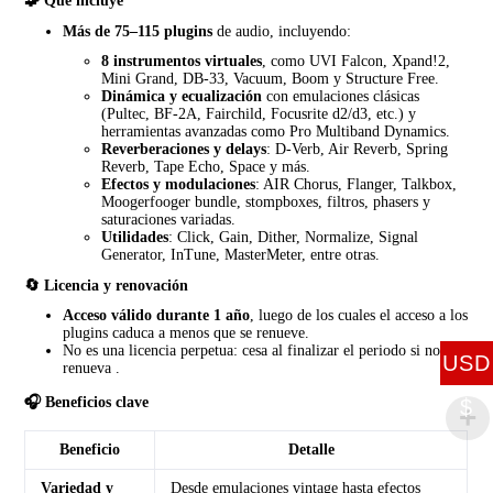
🧩 Qué incluye
Más de 75–115 plugins
de audio, incluyendo:
8 instrumentos virtuales
, como UVI Falcon, Xpand!2,
Mini Grand, DB‑33, Vacuum, Boom y Structure Free.
Dinámica y ecualización
con emulaciones clásicas
(Pultec, BF-2A, Fairchild, Focusrite d2/d3, etc.) y
herramientas avanzadas como Pro Multiband Dynamics.
Reverberaciones y delays
: D‑Verb, Air Reverb, Spring
Reverb, Tape Echo, Space y más.
Efectos y modulaciones
: AIR Chorus, Flanger, Talkbox,
Moogerfooger bundle, stompboxes, filtros, phasers y
saturaciones variadas.
Utilidades
: Click, Gain, Dither, Normalize, Signal
Generator, InTune, MasterMeter, entre otras.
🔄 Licencia y renovación
Acceso válido durante 1 año
, luego de los cuales el acceso a los
plugins caduca a menos que se renueve.
No es una licencia perpetua: cesa al finalizar el periodo si no se
USD
renueva
.
🎧 Beneficios clave
$
Beneficio
Detalle
Variedad y
Desde emulaciones vintage hasta efectos