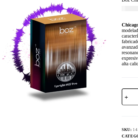
USD $
9
Chicago
modelado
caracter
fabricad
avanzada
resonanc
expresiv
alta cali
SKU:
14
CATEG