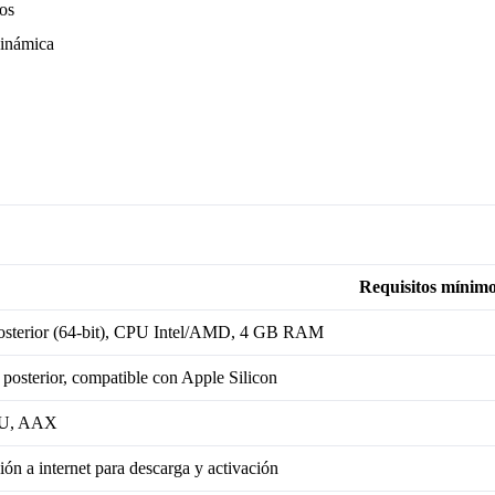
tos
dinámica
Requisitos mínim
osterior (64-bit), CPU Intel/AMD, 4 GB RAM
posterior, compatible con Apple Silicon
AU, AAX
ón a internet para descarga y activación