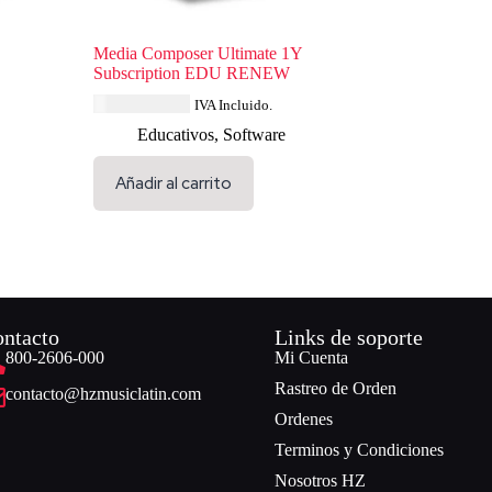
Media Composer Ultimate 1Y
Subscription EDU RENEW
USD $
114.84
IVA Incluido.
Educativos
,
Software
Añadir al carrito
ntacto
Links de soporte
800-2606-000
Mi Cuenta
Rastreo de Orden
contacto@hzmusiclatin.com
Ordenes
Terminos y Condiciones
Nosotros HZ