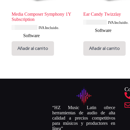
Media Composer Symphony 1Y
Ear Candy Twizzlay
Subscription
USD $
34.79
IVA Incluido.
USD $
231.99
IVA Incluido.
Software
Software
Añadir al carrito
Añadir al carrito
Co
“HZ Music Latin ofrece
herramientas de audio de alta
calidad a precios competitivos
para músicos y productores en
línea”