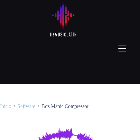
Inicio
/
Software
/
Boz Manic Compressor