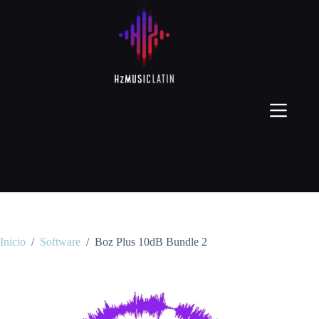
Inicio
/
Software
/
Boz Plus 10dB Bundle 2