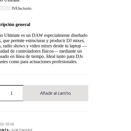
46.84
IVA Incluido.
ripción general
io Ultimate es un DAW especialmente diseñado
, que permite estructurar y producir DJ mixes,
, radio shows y video mixes desde tu laptop —
sidad de controladores físicos— mediante un
asado en línea de tiempo. Ideal tanto para DJs
antes como para actuaciones profesionales.
Añadir al carrito
32-3516
ORÍA:
SOFTWARE