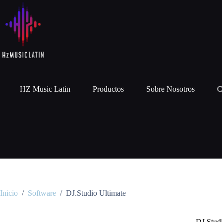
HZ Music Latin
Productos
Sobre Nosotros
C
Inicio
/
Software
/
DJ.Studio Ultimate
DJ.Stud