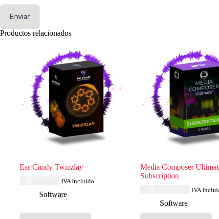
Enviar
Productos relacionados
Ear Candy Twizzlay
Media Composer Ultimat
Subscription
USD $
34.79
IVA Incluido.
USD $
1,691.27
IVA Inclui
Software
Software