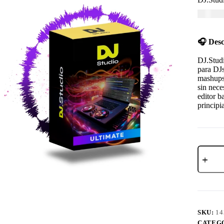
USD $
3
🎧 Desc
DJ.Stud
para DJs
mashups
sin nece
editor b
principi
SKU:
14
CATEG