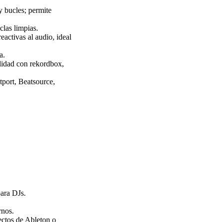
y bucles; permite
clas limpias.
activas al audio, ideal
a.
lidad con rekordbox,
tport, Beatsource,
ara DJs.
rnos.
yectos de Ableton o