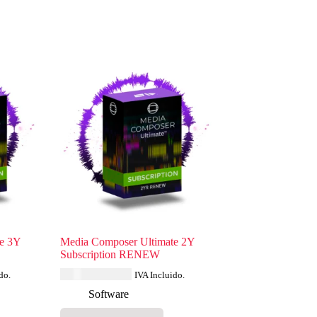
e 3Y
Media Composer Ultimate 2Y
Subscription RENEW
USD $
1,190.15
do.
IVA Incluido.
Software