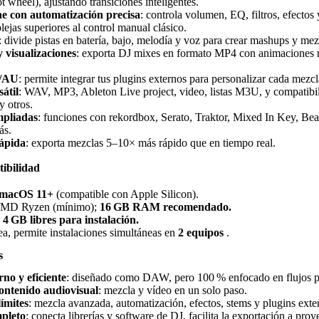
wheel), ajustando transiciones inteligentes.
ne con automatización precisa
: controla volumen, EQ, filtros, efectos 
lejas superiores al control manual clásico.
: divide pistas en batería, bajo, melodía y voz para crear mashups y mez
 visualizaciones
: exporta DJ mixes en formato MP4 con animaciones re
T/AU
: permite integrar tus plugins externos para personalizar cada mezcl
átil
: WAV, MP3, Ableton Live project, video, listas M3U, y compatibi
y otros.
mpliadas
: funciones con rekordbox, Serato, Traktor, Mixed In Key, Bea
ás.
ápida
: exporta mezclas 5–10× más rápido que en tiempo real.
tibilidad
macOS 11+
(compatible con Apple Silicon).
 AMD Ryzen (mínimo);
16 GB RAM recomendado.
:
4 GB libres para instalación.
ea, permite instalaciones simultáneas en
2 equipos
.
s
o y eficiente
: diseñado como DAW, pero 100 % enfocado en flujos p
ontenido audiovisual
: mezcla y vídeo en un solo paso.
límites
: mezcla avanzada, automatización, efectos, stems y plugins exte
mpleto
: conecta librerías y software de DJ, facilita la exportación a pro