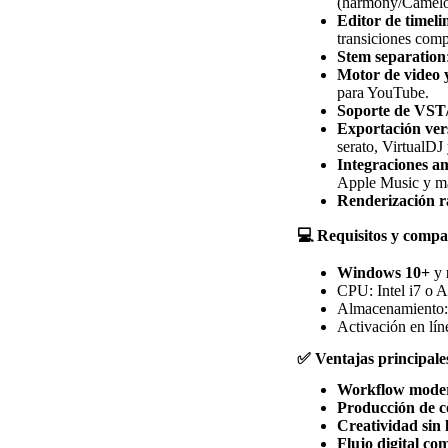
(harmony/Camelot 
Editor de timeli
transiciones comp
Stem separation
Motor de video y
para YouTube.
Soporte de VS
Exportación vers
serato, VirtualDJ 
Integraciones a
Apple Music y m
Renderización r
💻 Requisitos y compa
Windows 10+
y
CPU: Intel i7 o
Almacenamiento
Activación en lín
✅ Ventajas principale
Workflow modern
Producción de c
Creatividad sin 
Flujo digital co