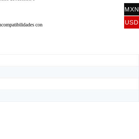
MXN
$
USD
incompatibilidades con
$