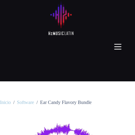
Inicio
/
Software
/
Ear Candy Flavory Bundle