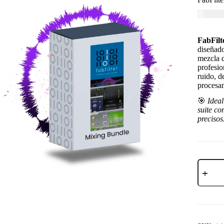
USD $
7
FabFilt
diseñado
mezcla 
profesio
ruido, d
procesam
🎯
Ideal
suite co
precisos