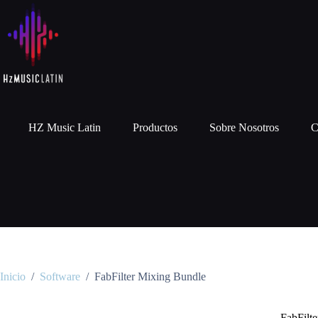
HZ Music Latin
Productos
Sobre Nosotros
C
Inicio
/
Software
/
FabFilter Mixing Bundle
FabFilt