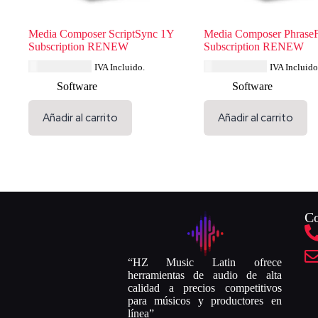
Media Composer ScriptSync 1Y
Media Composer Phrase
Subscription RENEW
Subscription RENEW
USD $
231.99
USD $
231.99
IVA Incluido.
IVA Incluido
Software
Software
Añadir al carrito
Añadir al carrito
Co
“HZ Music Latin ofrece
herramientas de audio de alta
calidad a precios competitivos
para músicos y productores en
línea”