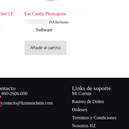
Find 1Y
Ear Candy Phonograin
USD $
23.19
IVA Incluido.
.
Software
Añadir al carrito
ntacto
Links de soporte
800-2606-000
Mi Cuenta
Rastreo de Orden
contacto@hzmusiclatin.com
Ordenes
Terminos y Condiciones
Nosotros HZ