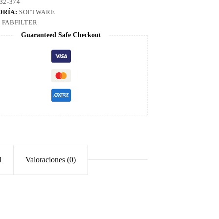
32-374
ORÍA:
SOFTWARE
:
FABFILTER
Guaranteed Safe Checkout
l
Valoraciones (0)