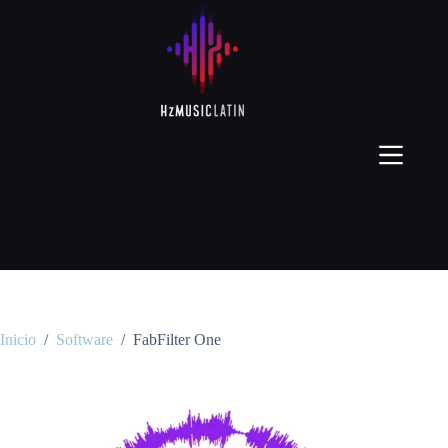
Inicio
/
Software
/
FabFilter One