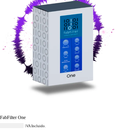
FabFilter One
USD $
56.84
IVA Incluido.