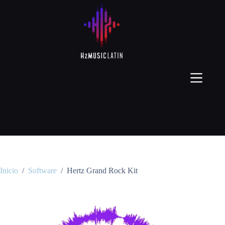
Inicio
/
Software
/
Hertz Grand Rock Kit