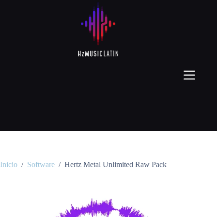
Inicio
/
Software
/
Hertz Metal Unlimited Raw Pack