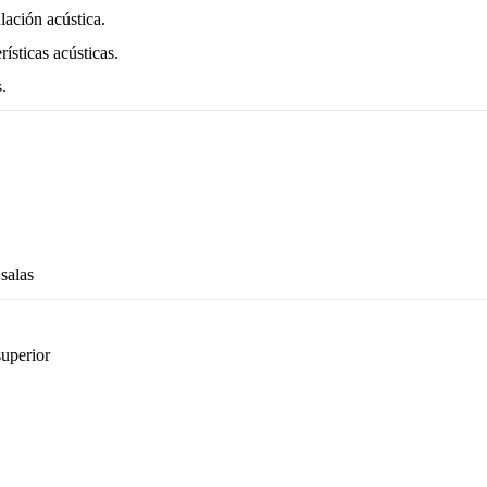
ación acústica.
ísticas acústicas.
.
salas
uperior