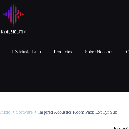
HZ Music Latin
Productos
Sobre Nosotros
C
Inicio
/
Software
/
Inspired Acoustics Room Pack Ext 1yr Sub
Inspire