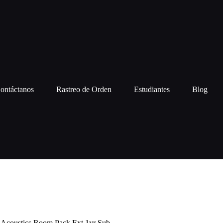
ontáctanos
Rastreo de Orden
Estudiantes
Blog
d Acoustics Room Pack Ext 1yr Sub