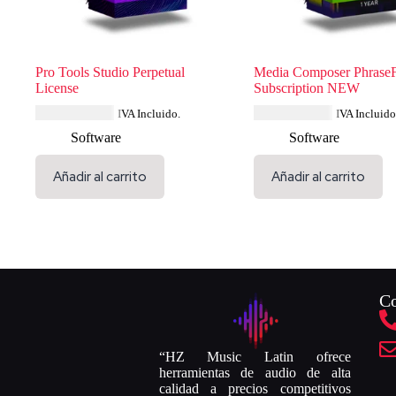
Pro Tools Studio Perpetual
Media Composer Phrase
License
Subscription NEW
USD $
694.84
USD $
231.99
IVA Incluido.
IVA Incluido
Software
Software
Añadir al carrito
Añadir al carrito
Co
“HZ Music Latin ofrece
herramientas de audio de alta
calidad a precios competitivos