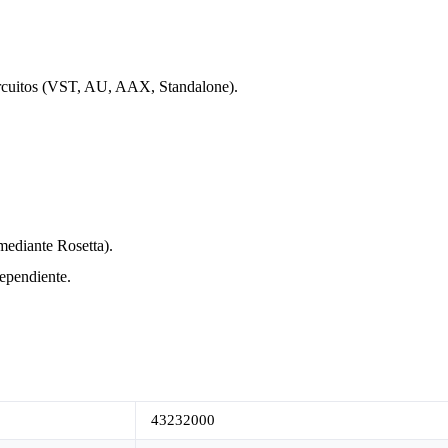
ircuitos (VST, AU, AAX, Standalone).
mediante Rosetta).
pendiente.
43232000