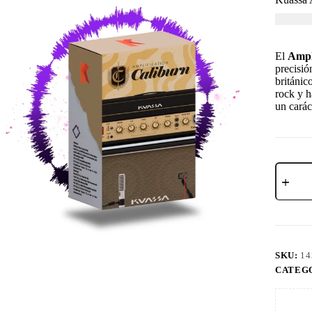
USD $
5
El
Ampl
precisió
británic
rock y h
un carác
SKU:
14
CATEG