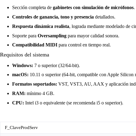
Sección completa de
gabinetes con simulación de micrófonos
.
Controles de ganancia, tono y presencia
detallados.
Respuesta dinámica realista
, lograda mediante modelado de c
Soporte para
Oversampling
para mayor calidad sonora.
Compatibilidad MIDI
para control en tiempo real.
Requisitos del sistema
Windows:
7 o superior (32/64-bit).
macOS:
10.11 o superior (64-bit, compatible con Apple Silicon 
Formatos soportados:
VST, VST3, AU, AAX y aplicación inde
RAM:
mínimo 4 GB.
CPU:
Intel i3 o equivalente (se recomienda i5 o superior).
F_ClaveProdServ