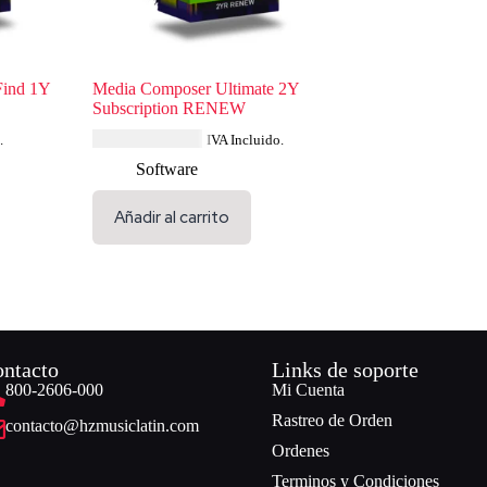
Find 1Y
Media Composer Ultimate 2Y
Subscription RENEW
USD $
1,190.15
.
IVA Incluido.
Software
Añadir al carrito
ntacto
Links de soporte
800-2606-000
Mi Cuenta
Rastreo de Orden
contacto@hzmusiclatin.com
Ordenes
Terminos y Condiciones