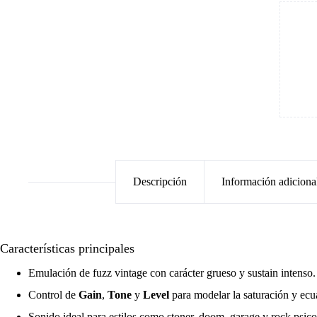
Descripción
Información adiciona
Características principales
Emulación de fuzz vintage con carácter grueso y sustain intenso.
Control de
Gain
,
Tone
y
Level
para modelar la saturación y ecu
Sonido ideal para estilos como stoner, doom, garage y rock psico