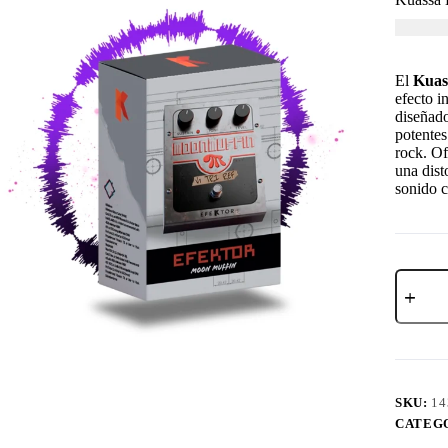
USD $
4
El
Kuas
efecto i
diseñado
potentes
rock. Of
una dist
sonido 
SKU:
14
CATEG