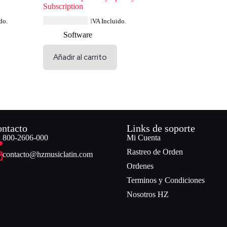
Subscription
USD $
231.99
do.
IVA Incluido.
Software
Añadir al carrito
ntacto
Links de soporte
800-2606-000
Mi Cuenta
Rastreo de Orden
contacto@hzmusiclatin.com
Ordenes
Terminos y Condiciones
Nosotros HZ