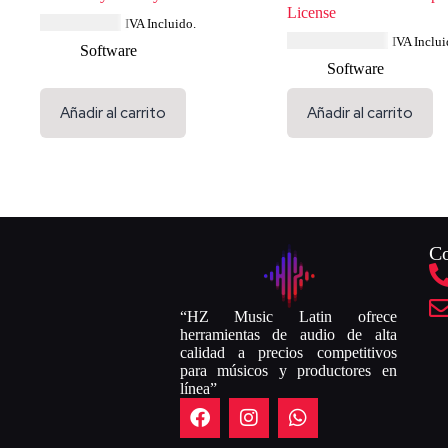
License
USD $
57.99
IVA Incluido.
USD $
1,738.84
IVA Inclui
Software
Software
Añadir al carrito
Añadir al carrito
Co
“HZ Music Latin ofrece
herramientas de audio de alta
calidad a precios competitivos
para músicos y productores en
línea”