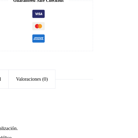
Guaranteed Safe Checkout
l
Valoraciones (0)
alización.
délico.