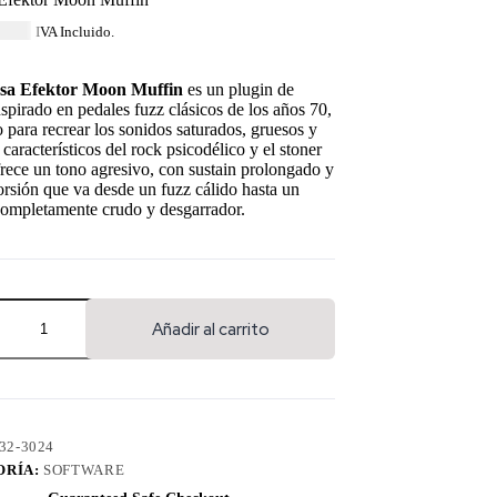
5.24
IVA Incluido.
sa Efektor Moon Muffin
es un plugin de
nspirado en pedales fuzz clásicos de los años 70,
 para recrear los sonidos saturados, gruesos y
 característicos del rock psicodélico y el stoner
rece un tono agresivo, con sustain prolongado y
orsión que va desde un fuzz cálido hasta un
completamente crudo y desgarrador.
Añadir al carrito
32-3024
ORÍA:
SOFTWARE