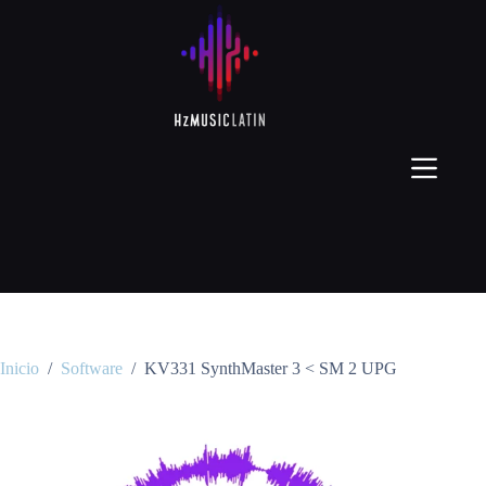
Inicio
/
Software
/
KV331 SynthMaster 3 < SM 2 UPG