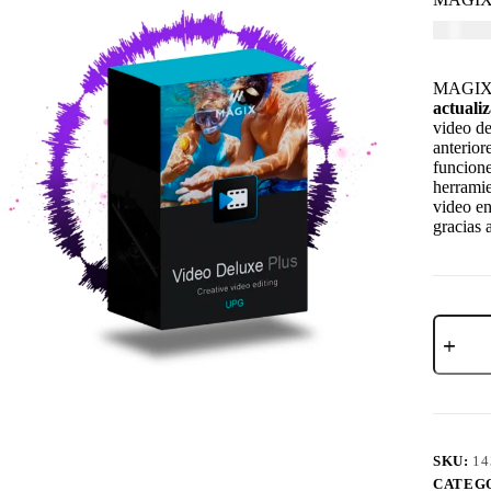
USD $
5
MAGIX V
actuali
video d
anterior
funcione
herramie
video en
gracias
SKU:
14
CATEG