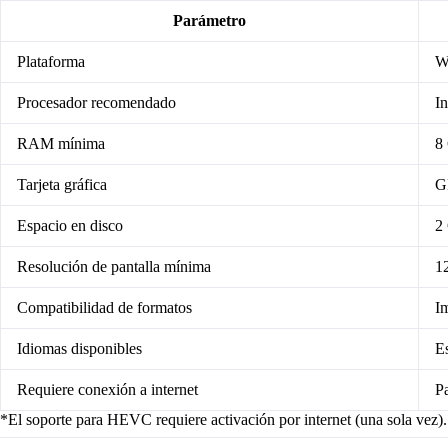
Parámetro
Plataforma
W
Procesador recomendado
In
RAM mínima
8
Tarjeta gráfica
G
Espacio en disco
2 
Resolución de pantalla mínima
1
Compatibilidad de formatos
I
Idiomas disponibles
Es
Requiere conexión a internet
Pa
*El soporte para HEVC requiere activación por internet (una sola vez).