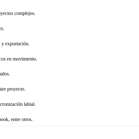
oyectos complejos.
ez.
 y exportación.
ficos en movimiento.
ados.
ier proyecto.
cronización labial.
ook, entre otros.