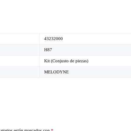
43232000
H87
Kit (Conjusto de piezas)
MELODYNE
atorios están marcados con
*