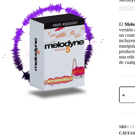
USD $
5
El
Melod
versión 
un contr
incluyen
manipula
producto
una edic
de cual
SKU:
11
CATEG