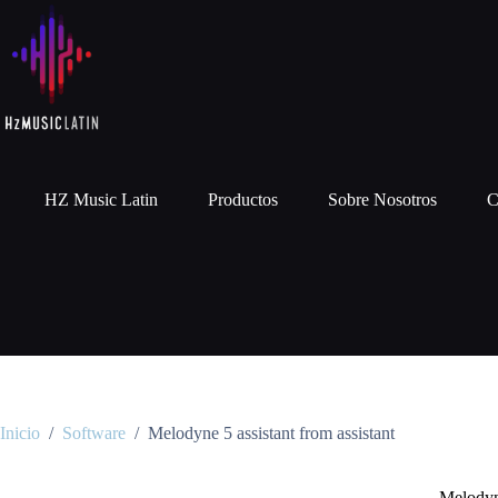
HZ Music Latin
Productos
Sobre Nosotros
C
Inicio
/
Software
/
Melodyne 5 assistant from assistant
Melodyne