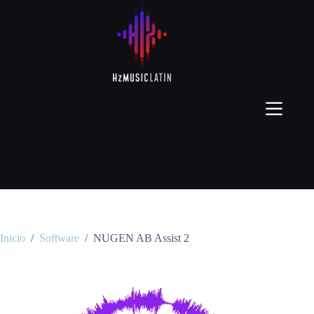
Inicio
/
Software
/
NUGEN AB Assist 2