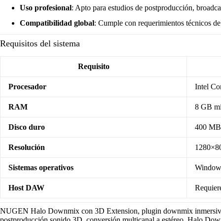
Uso profesional
: Apto para estudios de postproducción, broadca
Compatibilidad global
: Cumple con requerimientos técnicos de 
Requisitos del sistema
Requisito
Procesador
Intel Co
RAM
8 GB mí
Disco duro
400 MB 
Resolución
1280×80
Sistemas operativos
Windows
Host DAW
Requier
NUGEN Halo Downmix con 3D Extension, plugin downmix inmersivo, 
postproducción sonido 3D, conversión multicanal a estéreo, Halo Do