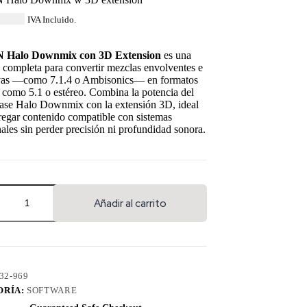
78.84
IVA Incluido.
Halo Downmix con 3D Extension
es una
 completa para convertir mezclas envolventes e
vas —como 7.1.4 o Ambisonics— en formatos
 como 5.1 o estéreo. Combina la potencia del
base Halo Downmix con la extensión 3D, ideal
regar contenido compatible con sistemas
nales sin perder precisión ni profundidad sonora.
Añadir al carrito
32-969
ORÍA:
SOFTWARE