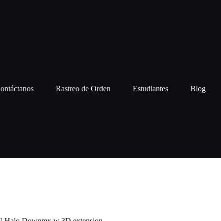
ontáctanos
Rastreo de Orden
Estudiantes
Blog
Halo Downmx w 3D extension