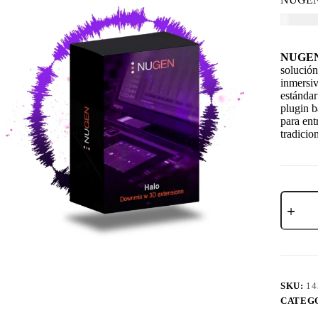
USD $
5
NUGEN 
solución
inmersi
estándar
plugin 
para ent
tradicio
SKU:
14
CATEG