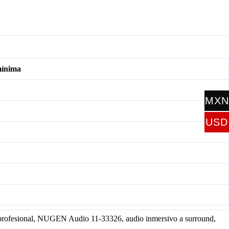
mínima
MXN
$
USD
$
rofesional, NUGEN Audio 11-33326, audio inmersivo a surround,