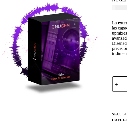
USD $
2
La
exte
las capa
upmixes 
avanzad
Diseñad
precisió
tridimen
SKU:
14
CATEG