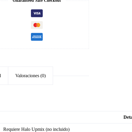
Guaranteed Safe Checkout
l
Valoraciones (0)
Deta
Requiere Halo Upmix (no incluido)