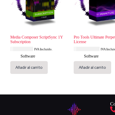
Media Composer ScriptSync 1Y
Pro Tools Ultimate Perpe
Subscription
License
USD $
231.99
USD $
1,738.84
IVA Incluido.
IVA Inclui
Software
Software
Añadir al carrito
Añadir al carrito
Co