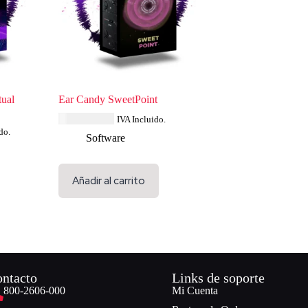
tual
Ear Candy SweetPoint
USD $
46.39
IVA Incluido.
do.
Software
Añadir al carrito
ntacto
Links de soporte
800-2606-000
Mi Cuenta