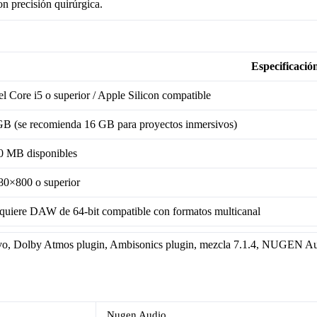
on precisión quirúrgica.
Especificació
el Core i5 o superior / Apple Silicon compatible
GB (se recomienda 16 GB para proyectos inmersivos)
0 MB disponibles
80×800 o superior
quiere DAW de 64-bit compatible con formatos multicanal
o, Dolby Atmos plugin, Ambisonics plugin, mezcla 7.1.4, NUGEN Au
Nugen Audio