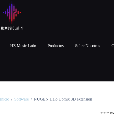
HZ Music Latin
Productos
Sobre Nosotros
C
Inicio
/
Software
/
NUGEN Halo Upmix 3D extension
NUGEN 