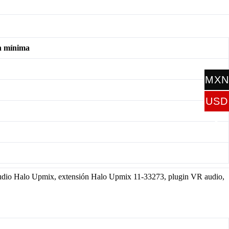
n mínima
MXN
$
USD
$
dio Halo Upmix, extensión Halo Upmix 11-33273, plugin VR audio,