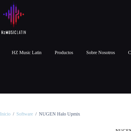
HZ Music Latin
Productos
Sobre Nosotros
C
Inicio
/
Software
/
NUGEN Halo Upmix
NUGEN 