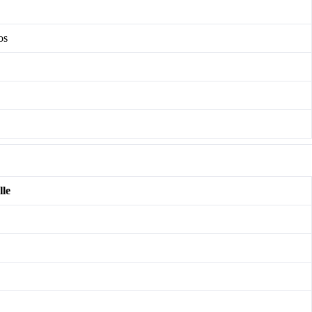
os
lle