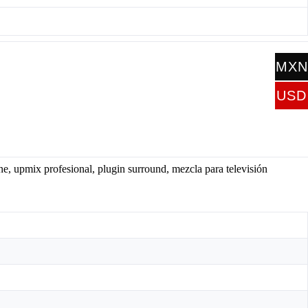
MXN
$
USD
$
, upmix profesional, plugin surround, mezcla para televisión