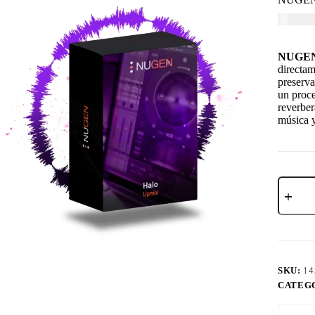
USD $
7
NUGEN
directam
preserva
un proce
reverber
música y
SKU:
14
CATEG