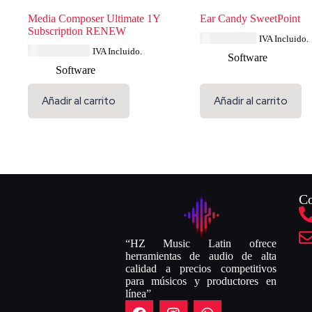
Media Composer Ultimate 1Y
Ear Candy SweetPoint
Subscription RENEW
USD $
46.39
IVA Incluido.
USD $
626.39
IVA Incluido.
Software
Software
Añadir al carrito
Añadir al carrito
Co
“HZ Music Latin ofrece
herramientas de audio de alta
calidad a precios competitivos
para músicos y productores en
línea”