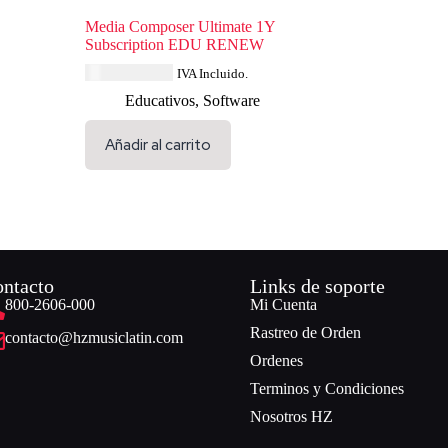
Media Composer Ultimate 1Y
Subscription EDU RENEW
USD $
114.84
IVA Incluido.
Educativos
,
Software
Añadir al carrito
ntacto
Links de soporte
800-2606-000
Mi Cuenta
Rastreo de Orden
contacto@hzmusiclatin.com
Ordenes
Terminos y Condiciones
Nosotros HZ