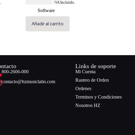
USD $
231.99
.
IVA Incluido.
Software
Añadir al carrito
ntacto
Links de soporte
800-2606-000
Mi Cuenta
Rastreo de Orden
contacto@hzmusiclatin.com
Ordenes
Terminos y Condiciones
Nosotros HZ