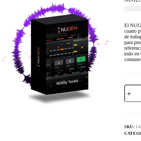
USD $
1
El NUGE
cuatro p
de traba
para pru
referenc
todo en 
comunes 
SKU:
14
CATEG