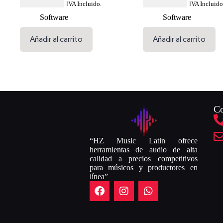
USD $
626.39
USD $
694.84
IVA Incluido.
IVA Incluido
Software
Software
Añadir al carrito
Añadir al carrito
Co
“HZ Music Latin ofrece
herramientas de audio de alta
calidad a precios competitivos
para músicos y productores en
línea”