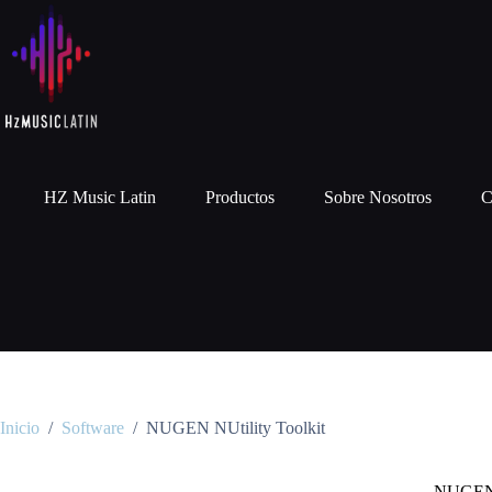
HZ Music Latin
Productos
Sobre Nosotros
C
Inicio
/
Software
/
NUGEN NUtility Toolkit
NUGEN N