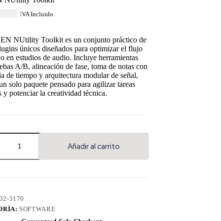
45.00
IVA Incluido.
N NUtility Toolkit es un conjunto práctico de
lugins únicos diseñados para optimizar el flujo
jo en estudios de audio. Incluye herramientas
ebas A/B, alineación de fase, toma de notas con
ia de tiempo y arquitectura modular de señal,
un solo paquete pensado para agilizar tareas
y potenciar la creatividad técnica.
Añadir al carrito
32-3170
ORÍA:
SOFTWARE