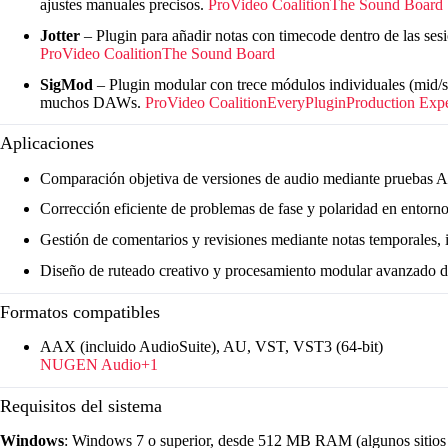
ajustes manuales precisos.
ProVideo Coalition
The Sound Board
Jotter
– Plugin para añadir notas con timecode dentro de las ses
ProVideo Coalition
The Sound Board
SigMod
– Plugin modular con trece módulos individuales (mid/sid
muchos DAWs.
ProVideo Coalition
EveryPlugin
Production Expe
Aplicaciones
Comparación objetiva de versiones de audio mediante pruebas A
Corrección eficiente de problemas de fase y polaridad en entorno
Gestión de comentarios y revisiones mediante notas temporales, 
Diseño de ruteado creativo y procesamiento modular avanzado 
Formatos compatibles
AAX (incluido AudioSuite), AU, VST, VST3 (64-bit)
NUGEN Audio
+1
Requisitos del sistema
Windows
: Windows 7 o superior, desde 512 MB RAM (algunos sitio