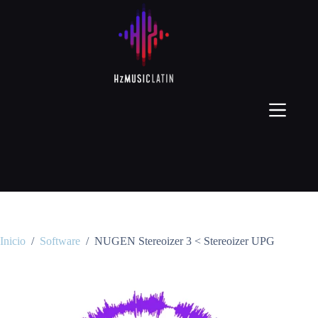
Inicio
/
Software
/
NUGEN Stereoizer 3 < Stereoizer UPG