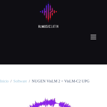
Inicio
/
Software
/
NUGEN VisLM 2 < VisLM-C2 UPG