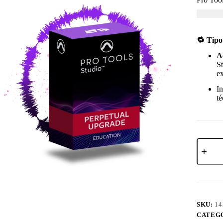
USD $
2
🔁 Tipo
A
St
ex
I
té
SKU:
14
CATEG