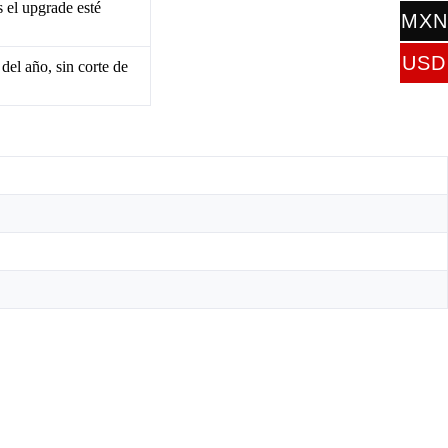
 el upgrade esté
MXN
$
USD
del año, sin corte de
$