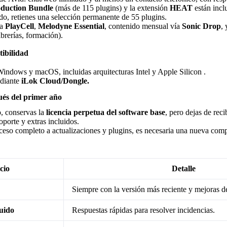
duction Bundle
(más de 115 plugins) y la extensión
HEAT
están incl
do, retienes una selección permanente de 55 plugins.
 a
PlayCell
,
Melodyne Essential
, contenido mensual vía
Sonic Drop
,
ibrerías, formación).
tibilidad
indows y macOS, incluidas arquitecturas Intel y Apple Silicon
.
ediante
iLok Cloud/Dongle.
és del primer año
o, conservas la
licencia perpetua del software base
, pero dejas de reci
oporte y extras incluidos.
ceso completo a actualizaciones y plugins, es necesaria una nueva com
cio
Detalle
Siempre con la versión más reciente y mejoras de
luido
Respuestas rápidas para resolver incidencias.