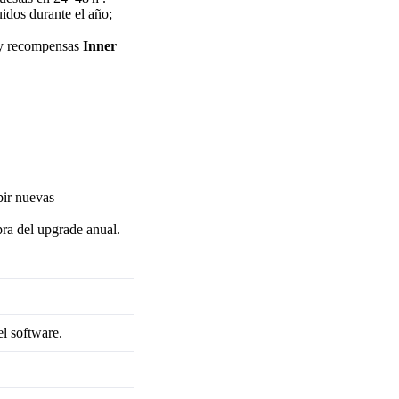
uidos durante el año;
 y recompensas
Inner
bir nuevas
pra del upgrade anual.
l software.