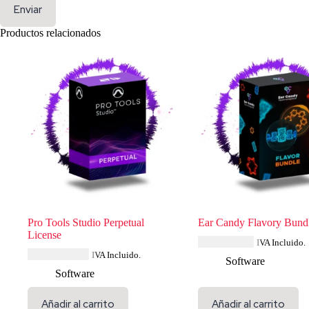
Enviar
Productos relacionados
Pro Tools Studio Perpetual
Ear Candy Flavory Bund
License
USD $
57.99
IVA Incluido.
USD $
694.84
IVA Incluido.
Software
Software
Añadir al carrito
Añadir al carrito