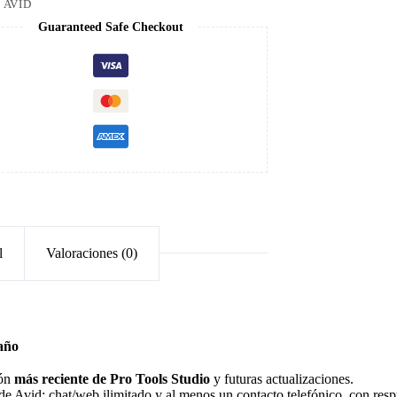
:
AVID
Guaranteed Safe Checkout
l
Valoraciones (0)
 año
ión
más reciente de Pro Tools Studio
y futuras actualizaciones.
de Avid: chat/web ilimitado y al menos un contacto telefónico, con res