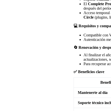
El
Complete Pro
después del perío
Acceso temporal
Circle
(plugins, l
💻 Requisitos y compa
Compatible con W
Autenticación m
🔄 Renovación y despu
Al finalizar el añ
actualizaciones, s
Para recuperar ac
✅ Beneficios clave
Benefi
Mantenerte al día
Soporte técnico inc