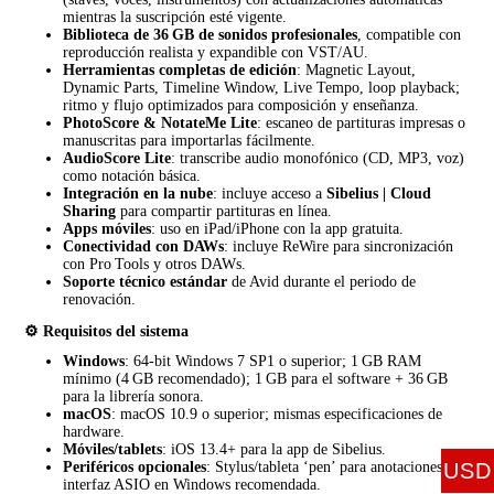
mientras la suscripción esté vigente.
Biblioteca de 36 GB de sonidos profesionales
, compatible con
reproducción realista y expandible con VST/AU.
Herramientas completas de edición
: Magnetic Layout,
Dynamic Parts, Timeline Window, Live Tempo, loop playback;
ritmo y flujo optimizados para composición y enseñanza.
PhotoScore & NotateMe Lite
: escaneo de partituras impresas o
manuscritas para importarlas fácilmente.
AudioScore Lite
: transcribe audio monofónico (CD, MP3, voz)
como notación básica.
Integración en la nube
: incluye acceso a
Sibelius | Cloud
Sharing
para compartir partituras en línea.
Apps móviles
: uso en iPad/iPhone con la app gratuita.
Conectividad con DAWs
: incluye ReWire para sincronización
con Pro Tools y otros DAWs.
Soporte técnico estándar
de Avid durante el periodo de
renovación.
⚙️ Requisitos del sistema
Windows
: 64-bit Windows 7 SP1 o superior; 1 GB RAM
mínimo (4 GB recomendado); 1 GB para el software + 36 GB
para la librería sonora.
macOS
: macOS 10.9 o superior; mismas especificaciones de
hardware.
Móviles/tablets
: iOS 13.4+ para la app de Sibelius.
Periféricos opcionales
: Stylus/tableta ‘pen’ para anotaciones,
USD
interfaz ASIO en Windows recomendada.