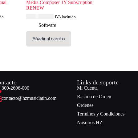
tual
Media Composer 1Y Subscription
RENEW
USD $
300.44
do.
IVA Incluido.
Software
Añadir al carrito
ntacto
Links de soporte
800-2606-000
Mi Cuenta
Rastreo de Orden
contacto@hzmusiclatin.com
Ordenes
Terminos y Condiciones
Nosotros HZ