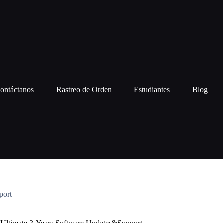
ontáctanos
Rastreo de Orden
Estudiantes
Blog
port
s Ultimate 3-Years Software Updates&Support