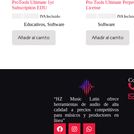
ProTools Ultimate 1yr
Pro Tools Ultimate Perpe
Subscription EDU
License
USD $
346.84
USD $
1,738.84
IVA Incluido.
IVA Inclui
Educativos
,
Software
Software
Añadir al carrito
Añadir al carrito
Co
“HZ Music Latin ofrece
herramientas de audio de alta
calidad a precios competitivos
para músicos y productores en
línea”