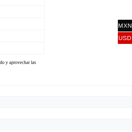
MXN
$
USD
$
ado y aprovechar las