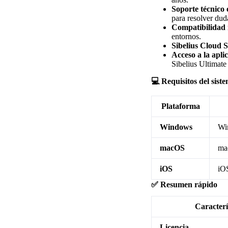
Soporte técnico
para resolver dud
Compatibilidad 
entornos.
Sibelius Cloud 
Acceso a la apli
Sibelius Ultimate 
💻 Requisitos del sist
Plataforma
Windows
Win
macOS
mac
iOS
iOS
✅ Resumen rápido
Caracterí
Licencia