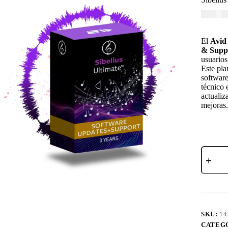
USD $
3
El
Avid
& Supp
usuarios
Este pla
software
técnico 
actualiz
mejoras.
SKU:
14
CATEG