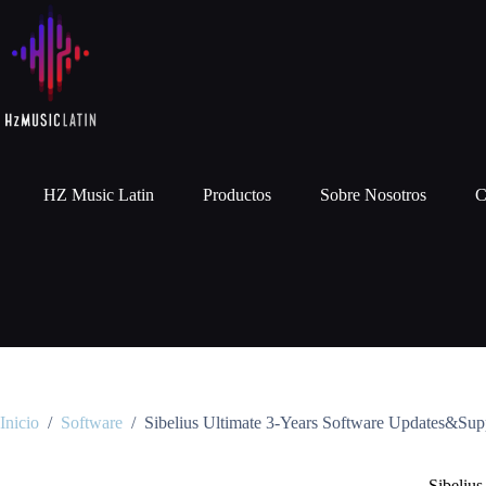
HZ Music Latin
Productos
Sobre Nosotros
C
Inicio
/
Software
/
Sibelius Ultimate 3-Years Software Updates&Sup
Sibeliu